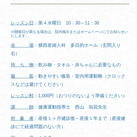
レッスン日
：第４水曜日 10：30～11：30
※開催日が異なる場合は、院内掲示またはホームページにてお知らせい
たします。
会 場
：横西産婦人科 多目的ホール（玄関入り
右）
持 ち 物
：飲み物・タオル・赤ちゃんに必要なもの
服 装
：動きやすい服装・室内用運動靴（クロック
スなどは避けてください）
レッスン料
：1,000円（おつりのないよう準備ください）
講 師
：健康運動指導士 西山 知花先生
対 象 者
：産後１ヶ月健診後～産後１年まで（産後健
診にて経過問題のない方）