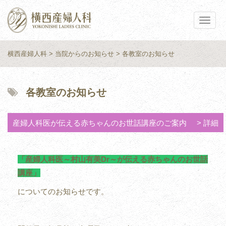
Toggle
navigat
横西産婦人科
>
当院からのお知らせ
> 各教室のお知らせ
各教室のお知らせ
産婦人科医が伝える赤ちゃんのお世話講座のご案内
詳細
「産婦人科医～村山有美Dr～が伝える赤ちゃんのお世話
講座」
についてのお知らせです。